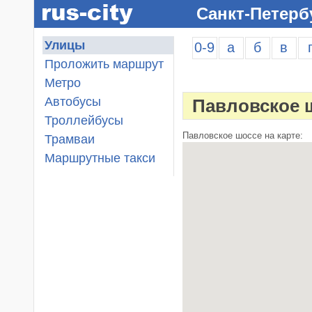
Санкт-Петерб
Улицы
0-9
а
б
в
Проложить маршрут
Метро
Автобусы
Павловское 
Троллейбусы
Павловское шоссе на карте:
Трамваи
Маршрутные такси