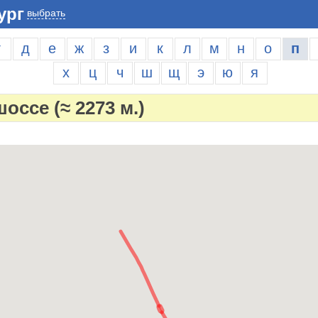
ург
выбрать
г
д
е
ж
з
и
к
л
м
н
о
п
х
ц
ч
ш
щ
э
ю
я
шоссе
(≈ 2273 м.)