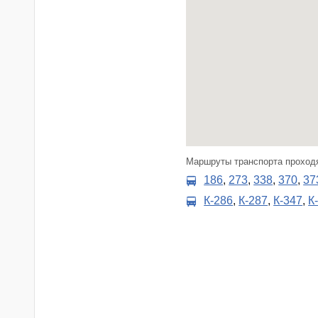
Маршруты транспорта проход
186
,
273
,
338
,
370
,
37
К-286
,
К-287
,
К-347
,
К