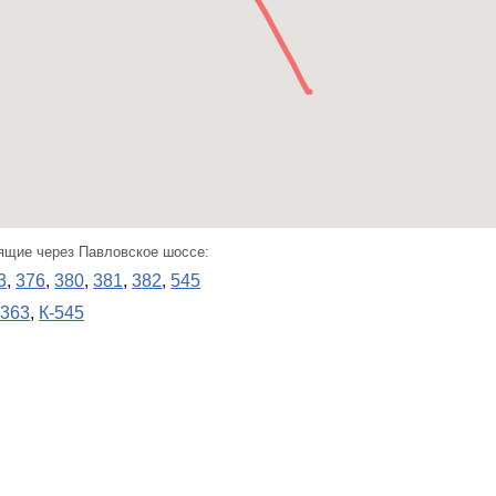
ящие через Павловское шоссе:
3
,
376
,
380
,
381
,
382
,
545
-363
,
К-545