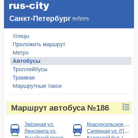
Санкт-Петербург
выбрать
Улицы
Проложить маршрут
Метро
Автобусы
Троллейбусы
Трамваи
Маршрутные такси
Маршрут автобуса №186
Звёздная ул.
Красносельское ш. (Пушкин)
Ленсовета ул.
Сапёрная ул. (Пушкин)
Дунайский просп.
Кадетский бул. (Пушкин)