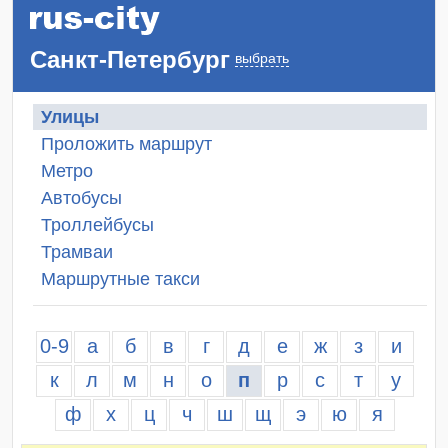
Санкт-Петербург
выбрать
Улицы
Проложить маршрут
Метро
Автобусы
Троллейбусы
Трамваи
Маршрутные такси
0-9
а
б
в
г
д
е
ж
з
и
к
л
м
н
о
п
р
с
т
у
ф
х
ц
ч
ш
щ
э
ю
я