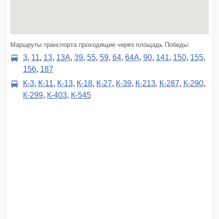
Маршруты транспорта проходящие через площадь Победы:
3
,
11
,
13
,
13А
,
39
,
55
,
59
,
64
,
64А
,
90
,
141
,
150
,
155
,
156
,
187
К-3
,
К-11
,
К-13
,
К-18
,
К-27
,
К-39
,
К-213
,
К-287
,
К-290
,
К-299
,
К-403
,
К-545