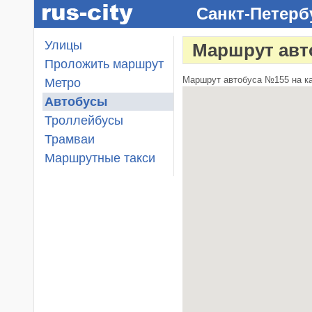
Санкт-Петерб
Улицы
Маршрут авт
Проложить маршрут
Маршрут автобуса №155 на ка
Метро
Автобусы
Троллейбусы
Трамваи
Маршрутные такси