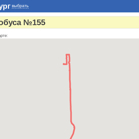
ург
выбрать
обуса №155
рте: