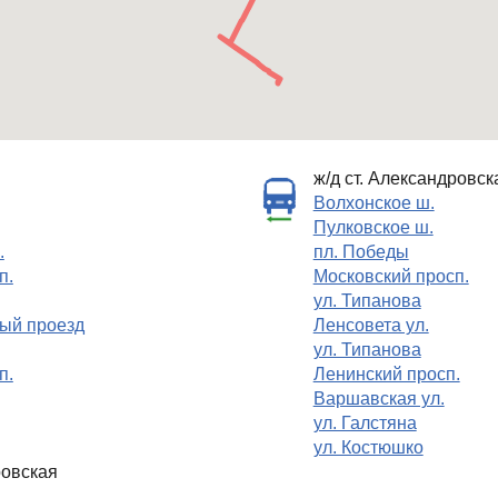
ж/д ст. Александровск
Волхонское ш.
Пулковское ш.
.
пл. Победы
п.
Московский просп.
ул. Типанова
ый проезд
Ленсовета ул.
ул. Типанова
п.
Ленинский просп.
Варшавская ул.
ул. Галстяна
ул. Костюшко
ровская