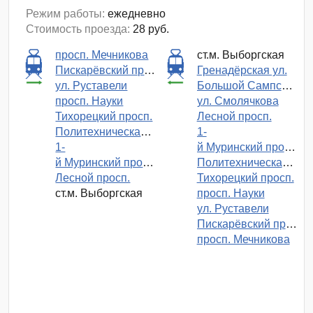
Режим работы:
ежедневно
Стоимость проезда:
28 руб.
просп. Мечникова
ст.м. Выборгская
Пискарёвский просп.
Гренадёрская ул.
ул. Руставели
Большой Сампсониевский просп.
просп. Науки
ул. Смолячкова
Тихорецкий просп.
Лесной просп.
Политехническая ул.
1-
1-
й Муринский просп.
й Муринский просп.
Политехническая ул.
Лесной просп.
Тихорецкий просп.
ст.м. Выборгская
просп. Науки
ул. Руставели
Пискарёвский просп.
просп. Мечникова