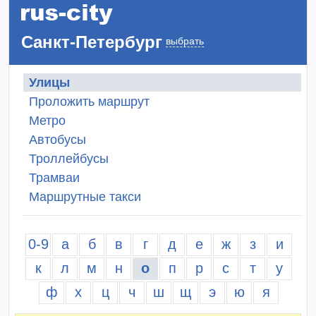
Санкт-Петербург
выбрать
Улицы
Проложить маршрут
Метро
Автобусы
Троллейбусы
Трамваи
Маршрутные такси
0-9
а
б
в
г
д
е
ж
з
и
к
л
м
н
о
п
р
с
т
у
ф
х
ц
ч
ш
щ
э
ю
я