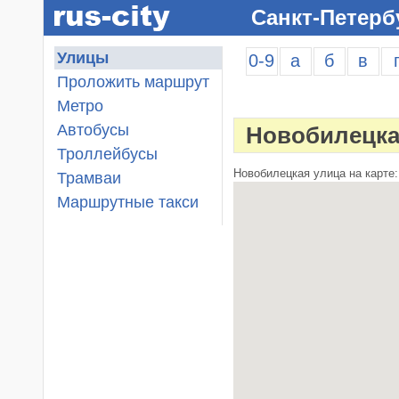
Санкт-Петерб
Улицы
0-9
а
б
в
Проложить маршрут
Метро
Автобусы
Новобилецка
Троллейбусы
Новобилецкая улица на карте:
Трамваи
Маршрутные такси