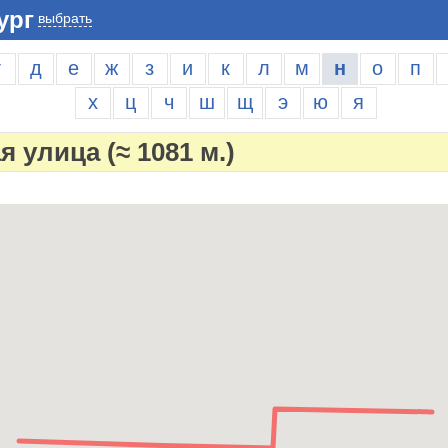
ург
выбрать
г
д
е
ж
з
и
к
л
м
н
о
п
х
ц
ч
ш
щ
э
ю
я
я улица
(≈ 1081 м.)