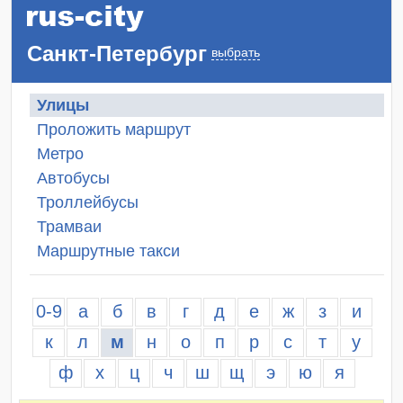
Санкт-Петербург
выбрать
Улицы
Проложить маршрут
Метро
Автобусы
Троллейбусы
Трамваи
Маршрутные такси
0-9
а
б
в
г
д
е
ж
з
и
к
л
м
н
о
п
р
с
т
у
ф
х
ц
ч
ш
щ
э
ю
я