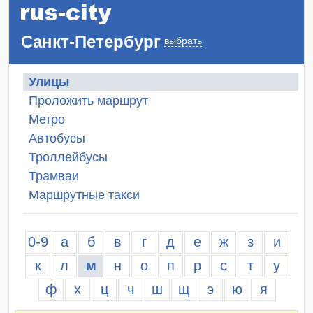
Санкт-Петербург
выбрать
Улицы
Проложить маршрут
Метро
Автобусы
Троллейбусы
Трамваи
Маршрутные такси
0-9
а
б
в
г
д
е
ж
з
и
к
л
м
н
о
п
р
с
т
у
ф
х
ц
ч
ш
щ
э
ю
я