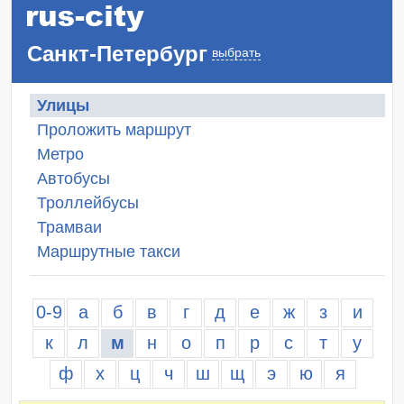
Санкт-Петербург
выбрать
Улицы
Проложить маршрут
Метро
Автобусы
Троллейбусы
Трамваи
Маршрутные такси
0-9
а
б
в
г
д
е
ж
з
и
к
л
м
н
о
п
р
с
т
у
ф
х
ц
ч
ш
щ
э
ю
я