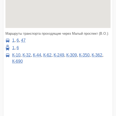
Маршруты транспорта проходящие через Малый проспект (В.О.):
1
,
6
,
47
1
,
6
К-10
,
К-32
,
К-44
,
К-62
,
К-249
,
К-309
,
К-350
,
К-362
,
К-690