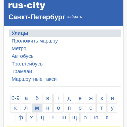
Санкт-Петербург
выбрать
Улицы
Проложить маршрут
Метро
Автобусы
Троллейбусы
Трамваи
Маршрутные такси
0-9
а
б
в
г
д
е
ж
з
и
к
л
м
н
о
п
р
с
т
у
ф
х
ц
ч
ш
щ
э
ю
я