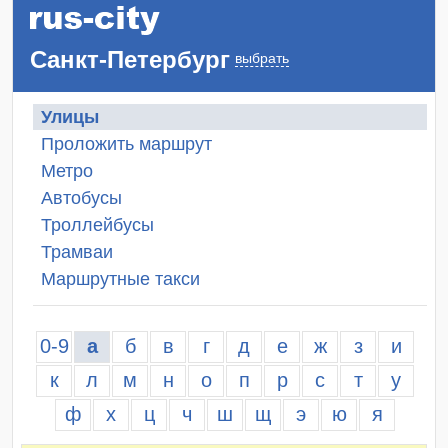
Санкт-Петербург
выбрать
Улицы
Проложить маршрут
Метро
Автобусы
Троллейбусы
Трамваи
Маршрутные такси
0-9
а
б
в
г
д
е
ж
з
и
к
л
м
н
о
п
р
с
т
у
ф
х
ц
ч
ш
щ
э
ю
я