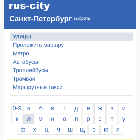
Санкт-Петербург
выбрать
Улицы
Проложить маршрут
Метро
Автобусы
Троллейбусы
Трамваи
Маршрутные такси
0-9
а
б
в
г
д
е
ж
з
и
к
л
м
н
о
п
р
с
т
у
ф
х
ц
ч
ш
щ
э
ю
я