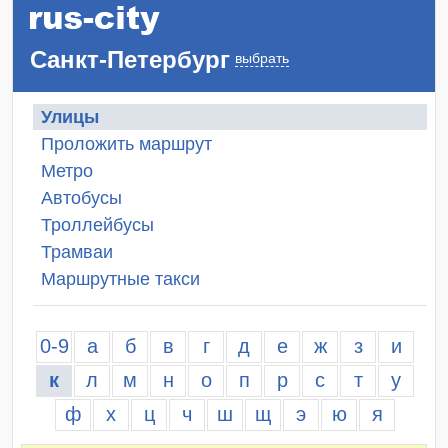
Санкт-Петербург
выбрать
Улицы
Проложить маршрут
Метро
Автобусы
Троллейбусы
Трамваи
Маршрутные такси
0-9
а
б
в
г
д
е
ж
з
и
к
л
м
н
о
п
р
с
т
у
ф
х
ц
ч
ш
щ
э
ю
я