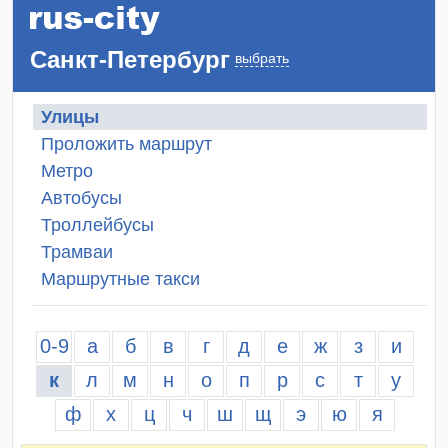
Санкт-Петербург
выбрать
Улицы
Проложить маршрут
Метро
Автобусы
Троллейбусы
Трамваи
Маршрутные такси
0-9
а
б
в
г
д
е
ж
з
и
к
л
м
н
о
п
р
с
т
у
ф
х
ц
ч
ш
щ
э
ю
я