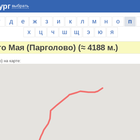
ург
выбрать
г
д
е
ж
з
и
к
л
м
н
о
п
х
ц
ч
ш
щ
э
ю
я
го Мая (Парголово)
(≈ 4188 м.)
) на карте: