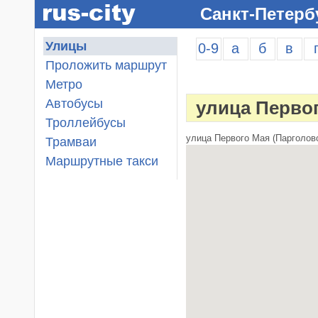
Санкт-Петерб
Улицы
0-9
а
б
в
Проложить маршрут
Метро
Автобусы
улица Перво
Троллейбусы
улица Первого Мая (Парголово
Трамваи
Маршрутные такси