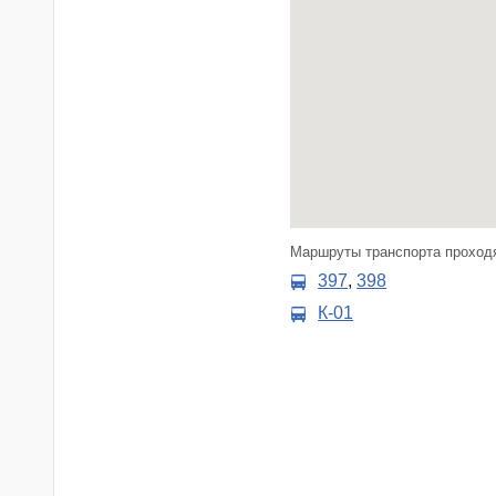
Маршруты транспорта проходя
397
,
398
К-01