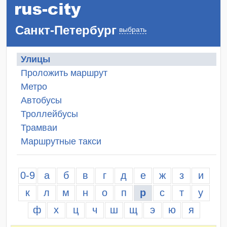
Санкт-Петербург
выбрать
Улицы
Проложить маршрут
Метро
Автобусы
Троллейбусы
Трамваи
Маршрутные такси
0-9
а
б
в
г
д
е
ж
з
и
к
л
м
н
о
п
р
с
т
у
ф
х
ц
ч
ш
щ
э
ю
я