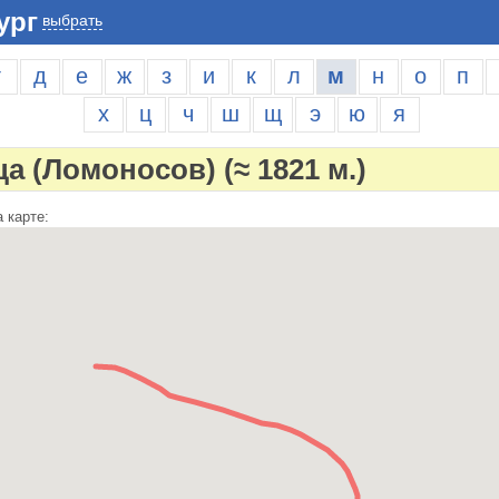
ург
выбрать
г
д
е
ж
з
и
к
л
м
н
о
п
х
ц
ч
ш
щ
э
ю
я
ца (Ломоносов)
(≈ 1821 м.)
 карте: