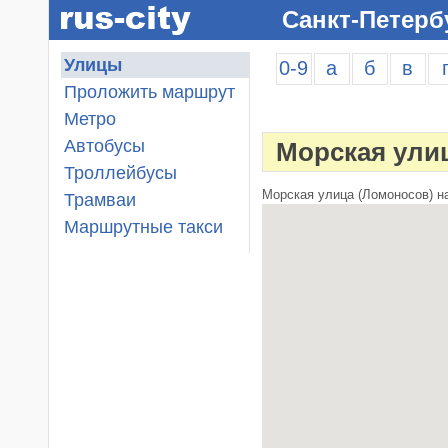
Санкт-Петерб
Улицы
0-9
а
б
в
Проложить маршрут
Метро
Автобусы
Морская ули
Троллейбусы
Морская улица (Ломоносов) на
Трамваи
Маршрутные такси