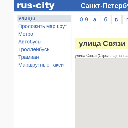
Санкт-Петерб
Улицы
0-9
а
б
в
Проложить маршрут
Метро
Автобусы
улица Связи
Троллейбусы
улица Связи (Стрельна) на кар
Трамваи
Маршрутные такси