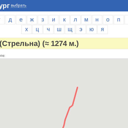
ург
выбрать
г
д
е
ж
з
и
к
л
м
н
о
п
х
ц
ч
ш
щ
э
ю
я
 (Стрельна)
(≈ 1274 м.)
те: