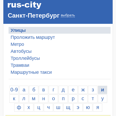
Санкт-Петербург
выбрать
Улицы
Проложить маршрут
Метро
Автобусы
Троллейбусы
Трамваи
Маршрутные такси
0-9
а
б
в
г
д
е
ж
з
и
к
л
м
н
о
п
р
с
т
у
ф
х
ц
ч
ш
щ
э
ю
я