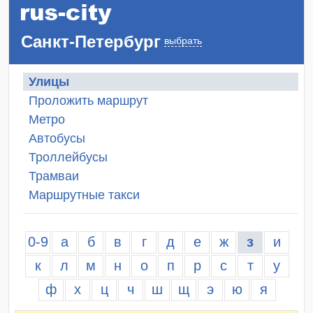
Санкт-Петербург
выбрать
Улицы
Проложить маршрут
Метро
Автобусы
Троллейбусы
Трамваи
Маршрутные такси
0-9
а
б
в
г
д
е
ж
з
и
к
л
м
н
о
п
р
с
т
у
ф
х
ц
ч
ш
щ
э
ю
я