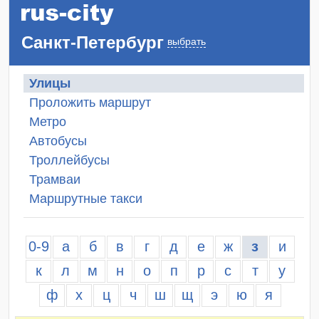
Санкт-Петербург
выбрать
Улицы
Проложить маршрут
Метро
Автобусы
Троллейбусы
Трамваи
Маршрутные такси
0-9
а
б
в
г
д
е
ж
з
и
к
л
м
н
о
п
р
с
т
у
ф
х
ц
ч
ш
щ
э
ю
я