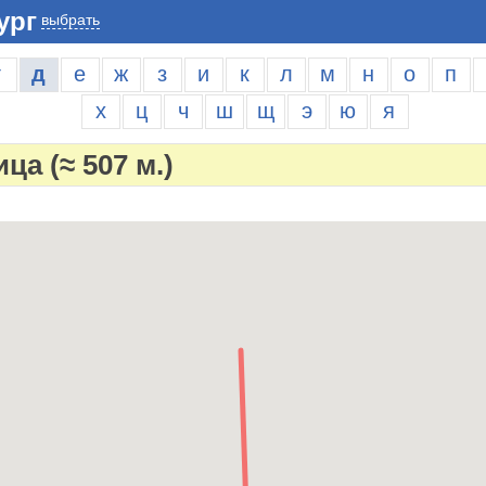
ург
выбрать
г
д
е
ж
з
и
к
л
м
н
о
п
х
ц
ч
ш
щ
э
ю
я
ица
(≈ 507 м.)