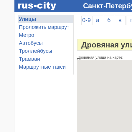
Санкт-Петерб
Улицы
0-9
а
б
в
Проложить маршрут
Метро
Автобусы
Дровяная ул
Троллейбусы
Дровяная улица на карте:
Трамваи
Маршрутные такси