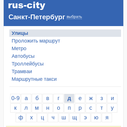
Санкт-Петербург
выбрать
Улицы
Проложить маршрут
Метро
Автобусы
Троллейбусы
Трамваи
Маршрутные такси
0-9
а
б
в
г
д
е
ж
з
и
к
л
м
н
о
п
р
с
т
у
ф
х
ц
ч
ш
щ
э
ю
я