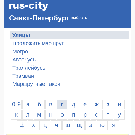
Санкт-Петербург
выбрать
Улицы
Проложить маршрут
Метро
Автобусы
Троллейбусы
Трамваи
Маршрутные такси
0-9
а
б
в
г
д
е
ж
з
и
к
л
м
н
о
п
р
с
т
у
ф
х
ц
ч
ш
щ
э
ю
я