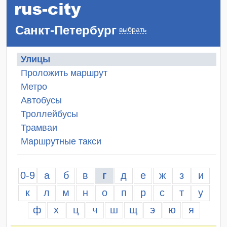
Санкт-Петербург
выбрать
Улицы
Проложить маршрут
Метро
Автобусы
Троллейбусы
Трамваи
Маршрутные такси
0-9
а
б
в
г
д
е
ж
з
и
к
л
м
н
о
п
р
с
т
у
ф
х
ц
ч
ш
щ
э
ю
я