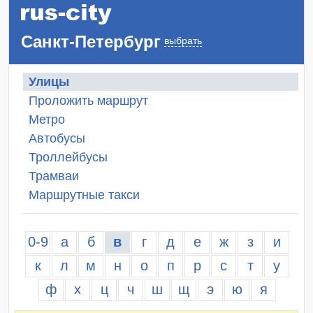
Санкт-Петербург
выбрать
Улицы
Проложить маршрут
Метро
Автобусы
Троллейбусы
Трамваи
Маршрутные такси
0-9
а
б
в
г
д
е
ж
з
и
к
л
м
н
о
п
р
с
т
у
ф
х
ц
ч
ш
щ
э
ю
я