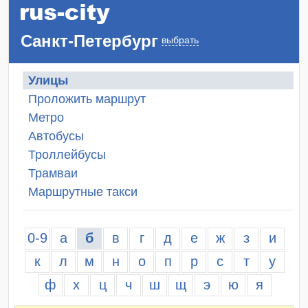
Санкт-Петербург
выбрать
Улицы
Проложить маршрут
Метро
Автобусы
Троллейбусы
Трамваи
Маршрутные такси
0-9
а
б
в
г
д
е
ж
з
и
к
л
м
н
о
п
р
с
т
у
ф
х
ц
ч
ш
щ
э
ю
я