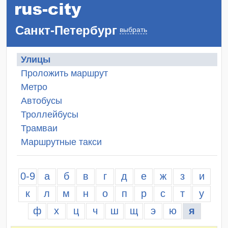
Санкт-Петербург
выбрать
Улицы
Проложить маршрут
Метро
Автобусы
Троллейбусы
Трамваи
Маршрутные такси
0-9
а
б
в
г
д
е
ж
з
и
к
л
м
н
о
п
р
с
т
у
ф
х
ц
ч
ш
щ
э
ю
я