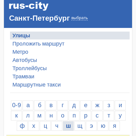
Санкт-Петербург
выбрать
Улицы
Проложить маршрут
Метро
Автобусы
Троллейбусы
Трамваи
Маршрутные такси
0-9
а
б
в
г
д
е
ж
з
и
к
л
м
н
о
п
р
с
т
у
ф
х
ц
ч
ш
щ
э
ю
я