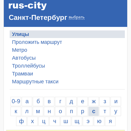
Санкт-Петербург
выбрать
Улицы
Проложить маршрут
Метро
Автобусы
Троллейбусы
Трамваи
Маршрутные такси
0-9
а
б
в
г
д
е
ж
з
и
к
л
м
н
о
п
р
с
т
у
ф
х
ц
ч
ш
щ
э
ю
я