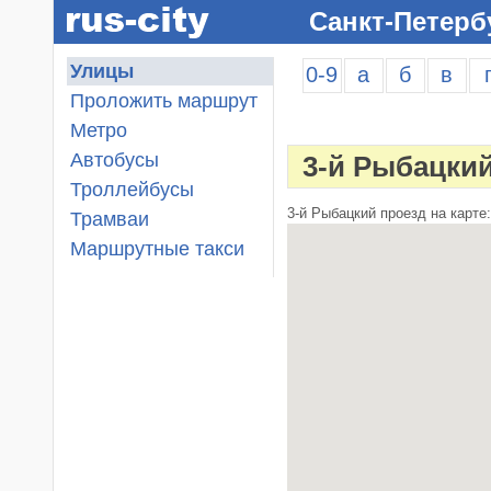
Санкт-Петерб
Улицы
0-9
а
б
в
Проложить маршрут
Метро
Автобусы
3-й Рыбацки
Троллейбусы
3-й Рыбацкий проезд на карте:
Трамваи
Маршрутные такси