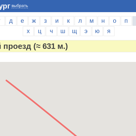
ург
выбрать
г
д
е
ж
з
и
к
л
м
н
о
п
х
ц
ч
ш
щ
э
ю
я
й проезд
(≈ 631 м.)