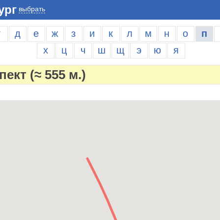
ург
выбрать
г
д
е
ж
з
и
к
л
м
н
о
п
х
ц
ч
ш
щ
э
ю
я
пект
(≈ 555 м.)