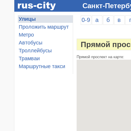
Санкт-Петерб
Улицы
0-9
а
б
в
Проложить маршрут
Метро
Автобусы
Прямой прос
Троллейбусы
Прямой проспект на карте:
Трамваи
Маршрутные такси