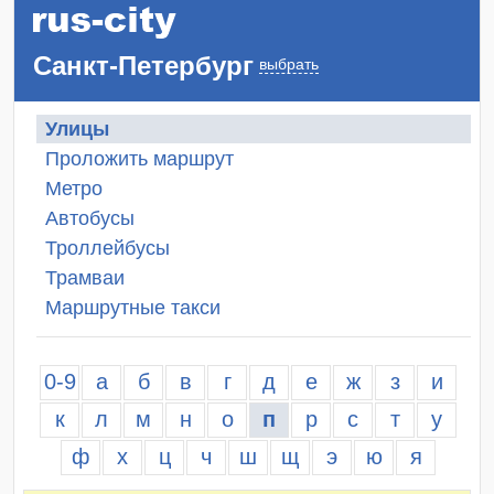
Санкт-Петербург
выбрать
Улицы
Проложить маршрут
Метро
Автобусы
Троллейбусы
Трамваи
Маршрутные такси
0-9
а
б
в
г
д
е
ж
з
и
к
л
м
н
о
п
р
с
т
у
ф
х
ц
ч
ш
щ
э
ю
я