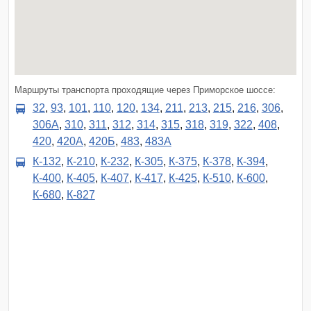
Маршруты транспорта проходящие через Приморское шоссе:
32
,
93
,
101
,
110
,
120
,
134
,
211
,
213
,
215
,
216
,
306
,
306А
,
310
,
311
,
312
,
314
,
315
,
318
,
319
,
322
,
408
,
420
,
420А
,
420Б
,
483
,
483А
К-132
,
К-210
,
К-232
,
К-305
,
К-375
,
К-378
,
К-394
,
К-400
,
К-405
,
К-407
,
К-417
,
К-425
,
К-510
,
К-600
,
К-680
,
К-827