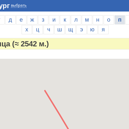
ург
выбрать
г
д
е
ж
з
и
к
л
м
н
о
п
х
ц
ч
ш
щ
э
ю
я
ица
(≈ 2542 м.)