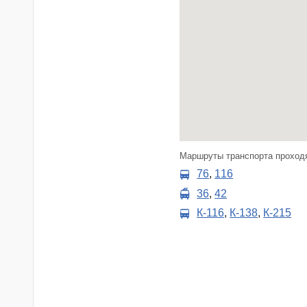
Маршруты транспорта проход
76
,
116
36
,
42
К-116
,
К-138
,
К-215