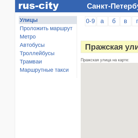
Санкт-Петерб
Улицы
0-9
а
б
в
Проложить маршрут
Метро
Автобусы
Пражская ул
Троллейбусы
Пражская улица на карте:
Трамваи
Маршрутные такси