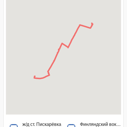
ж/д ст. Пискарёвка
Финляндский вокзал