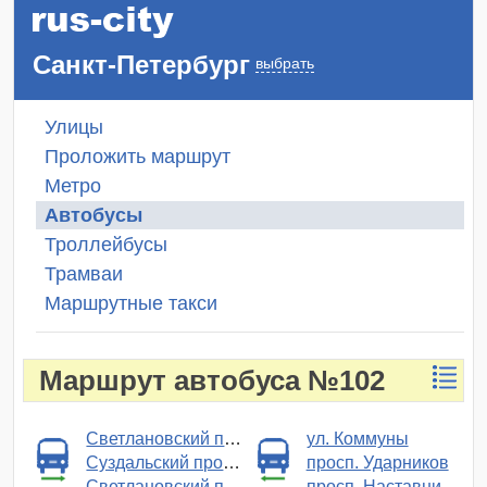
Санкт-Петербург
выбрать
Улицы
Проложить маршрут
Метро
Автобусы
Троллейбусы
Трамваи
Маршрутные такси
Маршрут автобуса №102
Светлановский просп.
ул. Коммуны
Суздальский просп.
просп. Ударников
Светлановский просп.
просп. Наставников