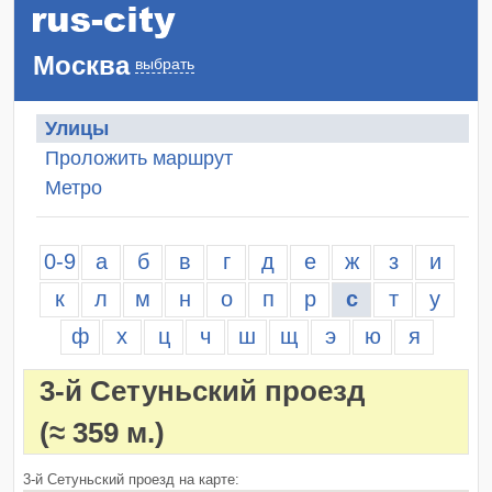
Москва
выбрать
Улицы
Проложить маршрут
Метро
0-9
а
б
в
г
д
е
ж
з
и
к
л
м
н
о
п
р
с
т
у
ф
х
ц
ч
ш
щ
э
ю
я
3-й Сетуньский проезд
(≈ 359 м.)
3-й Сетуньский проезд на карте: