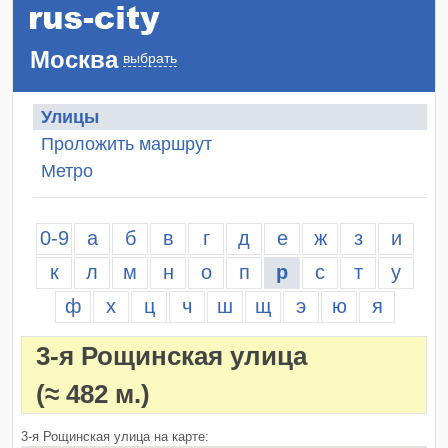
Москва
выбрать
Улицы
Проложить маршрут
Метро
0-9
а
б
в
г
д
е
ж
з
и
к
л
м
н
о
п
р
с
т
у
ф
х
ц
ч
ш
щ
э
ю
я
3-я Рощинская улица
(≈ 482 м.)
3-я Рощинская улица на карте: