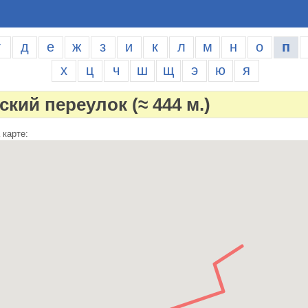
г
д
е
ж
з
и
к
л
м
н
о
п
х
ц
ч
ш
щ
э
ю
я
вский переулок
(≈ 444 м.)
 карте: