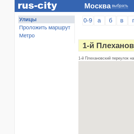
Москва
выбрать
Улицы
0-9
а
б
в
Проложить маршрут
Метро
1-й Плехано
1-й Плехановский переулок на