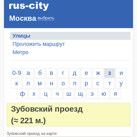
Москва
выбрать
Улицы
Проложить маршрут
Метро
0-9
а
б
в
г
д
е
ж
з
и
к
л
м
н
о
п
р
с
т
у
ф
х
ц
ч
ш
щ
э
ю
я
Зубовский проезд
(≈ 221 м.)
Зубовский проезд на карте: