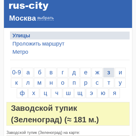
Москва
выбрать
Улицы
Проложить маршрут
Метро
0-9
а
б
в
г
д
е
ж
з
и
к
л
м
н
о
п
р
с
т
у
ф
х
ц
ч
ш
щ
э
ю
я
Заводской тупик
(Зеленоград)
(≈ 181 м.)
Заводской тупик (Зеленоград) на карте: