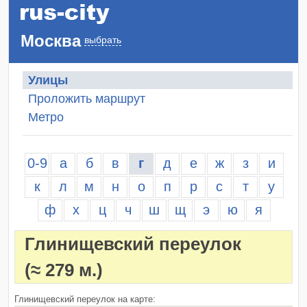
Москва
выбрать
Улицы
Проложить маршрут
Метро
0-9
а
б
в
г
д
е
ж
з
и
к
л
м
н
о
п
р
с
т
у
ф
х
ц
ч
ш
щ
э
ю
я
Глинищевский переулок
(≈ 279 м.)
Глинищевский переулок на карте: