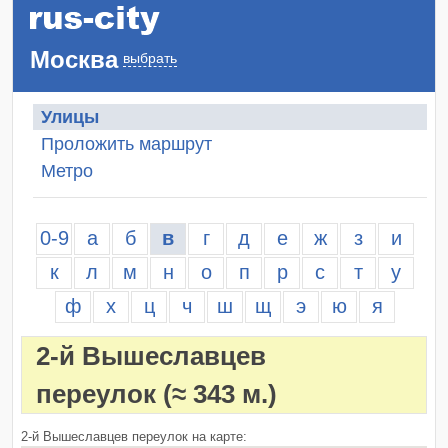
Москва
выбрать
Улицы
Проложить маршрут
Метро
0-9
а
б
в
г
д
е
ж
з
и
к
л
м
н
о
п
р
с
т
у
ф
х
ц
ч
ш
щ
э
ю
я
2-й Вышеславцев
переулок
(≈ 343 м.)
2-й Вышеславцев переулок на карте: