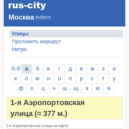
Москва
выбрать
Улицы
Проложить маршрут
Метро
0-9
а
б
в
г
д
е
ж
з
и
к
л
м
н
о
п
р
с
т
у
ф
х
ц
ч
ш
щ
э
ю
я
1-я Аэропортовская
улица
(≈ 377 м.)
1-я Аэропортовская улица на карте: