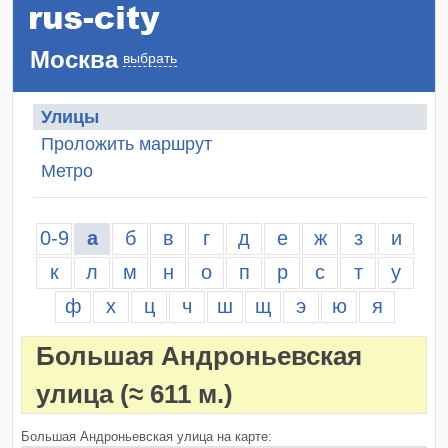
Москва
выбрать
Улицы
Проложить маршрут
Метро
0-9
а
б
в
г
д
е
ж
з
и
к
л
м
н
о
п
р
с
т
у
ф
х
ц
ч
ш
щ
э
ю
я
Большая Андроньевская
улица
(≈ 611 м.)
Большая Андроньевская улица на карте: