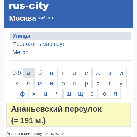
Москва
выбрать
Улицы
Проложить маршрут
Метро
0-9
а
б
в
г
д
е
ж
з
и
к
л
м
н
о
п
р
с
т
у
ф
х
ц
ч
ш
щ
э
ю
я
Ананьевский переулок
(≈ 191 м.)
Ананьевский переулок на карте: