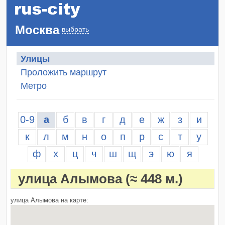
Москва
выбрать
Улицы
Проложить маршрут
Метро
0-9
а
б
в
г
д
е
ж
з
и
к
л
м
н
о
п
р
с
т
у
ф
х
ц
ч
ш
щ
э
ю
я
улица Алымова
(≈ 448 м.)
улица Алымова на карте: