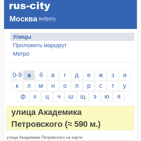
Москва
выбрать
Улицы
Проложить маршрут
Метро
0-9
а
б
в
г
д
е
ж
з
и
к
л
м
н
о
п
р
с
т
у
ф
х
ц
ч
ш
щ
э
ю
я
улица Академика
Петровского
(≈ 590 м.)
улица Академика Петровского на карте: