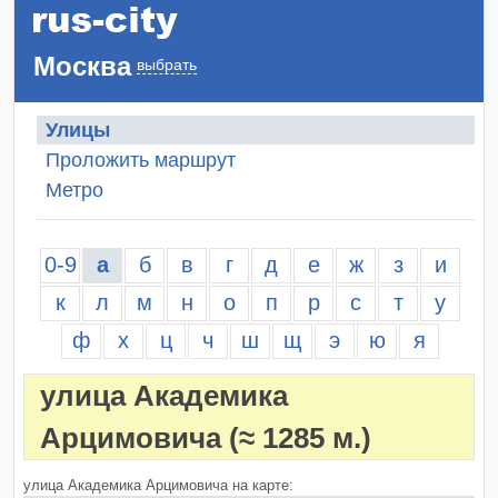
Москва
выбрать
Улицы
Проложить маршрут
Метро
0-9
а
б
в
г
д
е
ж
з
и
к
л
м
н
о
п
р
с
т
у
ф
х
ц
ч
ш
щ
э
ю
я
улица Академика
Арцимовича
(≈ 1285 м.)
улица Академика Арцимовича на карте: